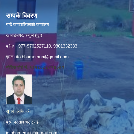
सम्पर्क विवरण
गाउँ कार्यपालिकाको कार्यालय
खाबाङबगर, रुकुम (पूर्व)
फोनः +977-9762527110, 9801332333
इमेलः
ito.bhumemun@gmail.com
नोटिस बोर्ड नं. १६१८०८८४१३०७२
सूचना अधिकारी
प्रेम प्रसाद भट्टराई
io.bhumemun@gmail.com