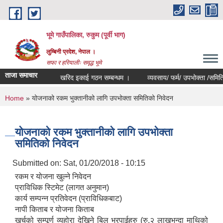
Skip to main content
भूमे गाउँपालिका, रुकुम (पूर्वी भाग)
लुम्बिनी प्रदेश, नेपाल ।
सफा र हरियालीः समृद्ध भूमे
ताजा समाचार
खरिद इकाई गठन सम्बन्धम ।
व्यवसाय/ फर्म/ उपभोक्ता /समिति/ समुह/ 
You are here
Home
» योजनाको रकम भुक्तानीको लागि उपभोक्ता समितिको निवेदन
योजनाको रकम भुक्तानीको लागि उपभोक्ता
समितिको निवेदन
Submitted on:
Sat, 01/20/2018 - 10:15
रकम र योजना खुल्ने निवेदन
प्राविधिक स्टिमेट (लागत अनुमान)
कार्य सम्पन्न प्रतिवेदन (प्राविधिकबाट)
नापी किताब र योजना किताब
खर्चको सम्पूर्ण व्यहोरा देखिने बिल भरपाईहरु (रु.२ लाखभन्दा माथिको