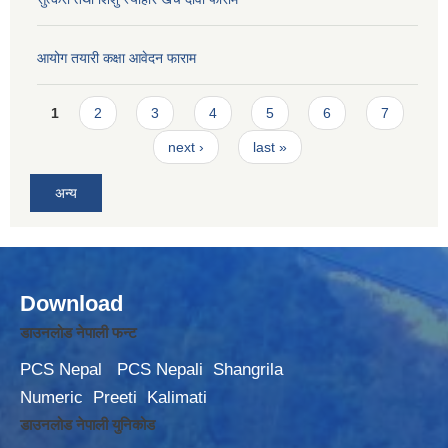
आयोग तयारी कक्षा आवेदन फाराम
Pages
1
2
3
4
5
6
7
next ›
last »
अन्य
Download
डाउनलोड नेपाली फन्ट
PCS Nepal
PCS Nepali
Shangrila
Numeric
Preeti
Kalimati
डाउनलोड नेपाली युनिकोड