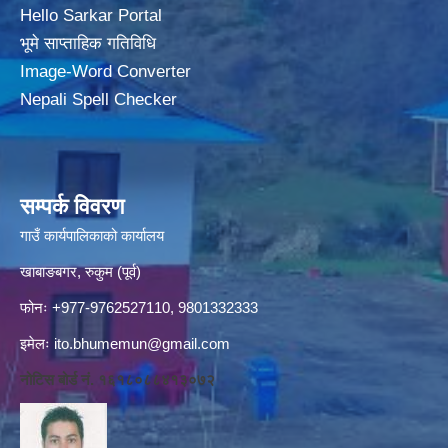
Hello Sarkar Portal
भूमे साप्ताहिक गतिविधि
Image-Word Converter
Nepali Spell Checker
सम्पर्क विवरण
गाउँ कार्यपालिकाको कार्यालय
खाबाङबगर, रुकुम (पूर्व)
फोनः +977-9762527110, 9801332333
इमेलः
ito.bhumemun@gmail.com
नोटिस बोर्ड नं. १६१८०८८४१३०७२