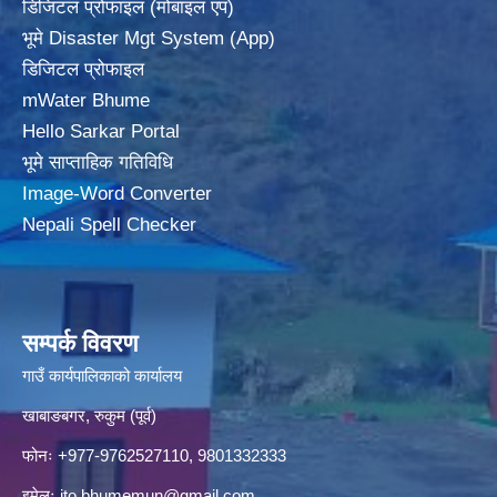
डिजिटल प्रोफाइल (मोबाइल एप)
भूमे Disaster Mgt System (App)
डिजिटल प्रोफाइल
mWater Bhume
Hello Sarkar Portal
भूमे साप्ताहिक गतिविधि
Image-Word Converter
Nepali Spell Checker
सम्पर्क विवरण
गाउँ कार्यपालिकाको कार्यालय
खाबाङबगर, रुकुम (पूर्व)
फोनः +977-9762527110, 9801332333
इमेलः
ito.bhumemun@gmail.com