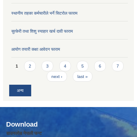
स्थानीय तहका कर्मचारीले भर्ने सिटरोल फाराम
सुत्केरी तथा शिशु स्याहार खर्च दावी फाराम
आयोग तयारी कक्षा आवेदन फाराम
Pages
1
2
3
4
5
6
7
next ›
last »
अन्य
Download
डाउनलोड नेपाली फन्ट