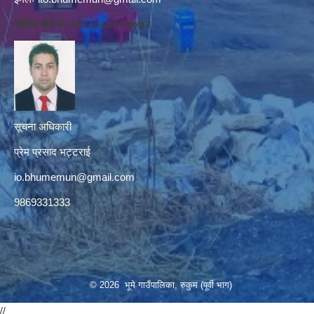
नोटिस बोर्ड नं. १६१८०८८४१३०७२
सूचना अधिकारी
प्रेम प्रसाद भट्टराई
io.bhumemun@gmail.com
9869331333
© 2026 भूमे गाउँपालिका, रुकुम (पूर्वी भाग)
//