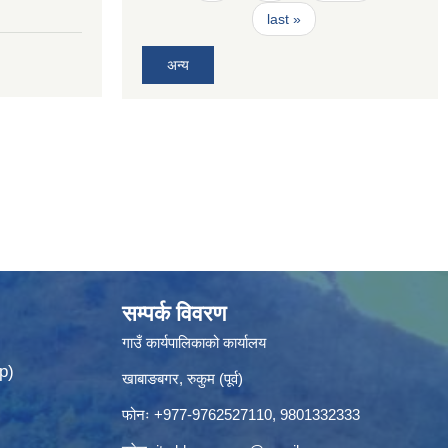
last »
अन्य
सम्पर्क विवरण
गाउँ कार्यपालिकाको कार्यालय
p)
खाबाङबगर, रुकुम (पूर्व)
फोनः +977-9762527110, 9801332333