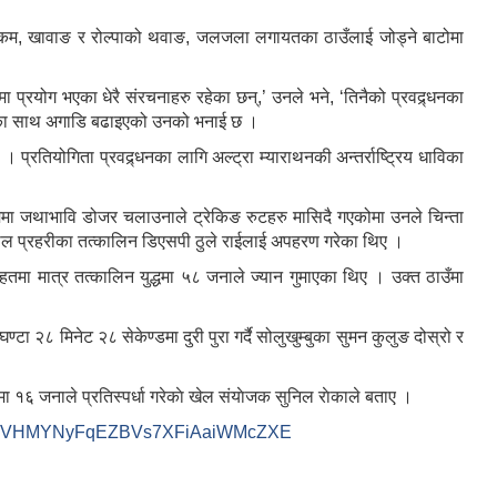
, लुकम, खावाङ र रोल्पाको थवाङ, जलजला लगायतका ठाउँलाई जोड्ने बाटोमा
मा प्रयोग भएका धेरै संरचनाहरु रहेका छन्,’ उनले भने, ‘तिनैको प्रवद्र्धनका
मुखताका साथ अगाडि बढाइएको उनको भनाई छ ।
्रतियोगिता प्रवद्र्धनका लागि अल्ट्रा म्याराथनकी अन्तर्राष्ट्रिय धाविका
ा नाममा जथाभावि डोजर चलाउनाले ट्रेकिङ रुटहरु मासिदै गएकोमा उनले चिन्ता
नेपाल प्रहरीका तत्कालिन डिएसपी ठुले राईलाई अपहरण गरेका थिए ।
६ महतमा मात्र तत्कालिन युद्धमा ५८ जनाले ज्यान गुमाएका थिए । उक्त ठाउँमा
्टा २८ मिनेट २८ सेकेण्डमा दुरी पुरा गर्दै सोलुखुम्बुका सुमन कुलुङ दोस्रो र
ा १६ जनाले प्रतिस्पर्धा गरेकाे खेल संयाेजक सुनिल राेकाले बताए ।
it-rc9VHMYNyFqEZBVs7XFiAaiWMcZXE