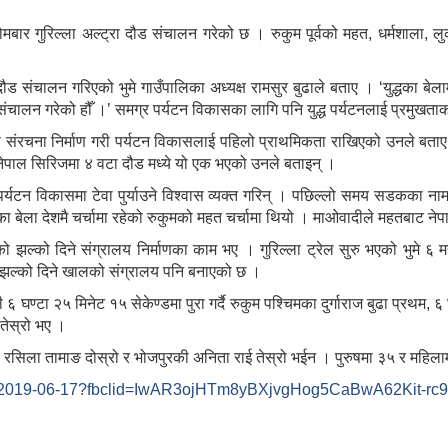
ोमबार गुरिल्ला अल्ट्रा दौड संचालन गरेको छ । रुकुम पूर्वको महत, धर्मशाला
दौड संचालन गरिएको भुमे गाउँपालिका अध्यक्ष रामसुर बुढाले बताए । ‘युद्धका बेला
दौड संचालन गरेको हौँ ।’ समग्र पर्यटन विकासका लागि पनि युद्ध पर्यटनलाई प्र
संरचना निर्माण गरी पर्यटन विकासलाई पहिलो प्राथमिकता राखिएको उनले बताए । प
 हुने नेपाल सिरिजमा ४ वटा दौड मध्ये यो एक भएको उनले बताइन् ।
द्ध पर्यटन विकासमा टेवा पुर्याउने विश्वास व्यक्त गरिन् । पछिल्लो समय सडकक
धका बेला देशमै चर्चामा रहेको रुकुमको महत चर्चामा थियो । माओवादीले महतबाट 
द्धको झल्को दिने संग्रालय निर्माणका काम भए । गुरिल्ला ट्रेल सुरु भएको भुमे 
धको झल्को दिने खालको संग्रालय पनि बनाएको छ ।
घण्टा २५ मिनेट १५ सेकेण्डमा पुरा गर्दै रुकुम पश्चिमका दुर्गाराज बुढा प्रथम, ६ घण
ी तेस्रो भए ।
ी रसिला तामाङ दोस्रो र भोजपुरकी अनिता राई तेस्रो भईन । पुरुषमा ३५ र महिलाम
17247/2019-06-17?fbclid=IwAR3ojHTm8yBXjvgHog5CaBwA62K