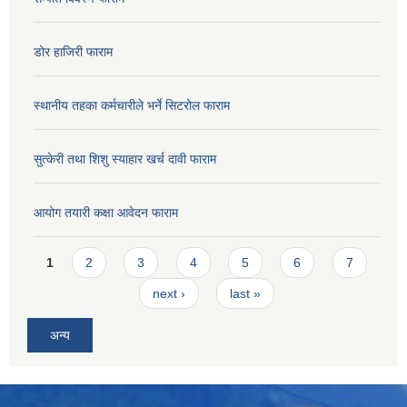
डोर हाजिरी फाराम
स्थानीय तहका कर्मचारीले भर्ने सिटरोल फाराम
सुत्केरी तथा शिशु स्याहार खर्च दावी फाराम
आयोग तयारी कक्षा आवेदन फाराम
Pages
1
2
3
4
5
6
7
next ›
last »
अन्य