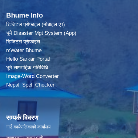
Bhume Info
डिजिटल प्रोफाइल (मोबाइल एप)
भूमे Disaster Mgt System (App)
डिजिटल प्रोफाइल
mWater Bhume
Hello Sarkar Portal
भूमे साप्ताहिक गतिविधि
Image-Word Converter
Nepali Spell Checker
सम्पर्क विवरण
गाउँ कार्यपालिकाको कार्यालय
खाबाङबगर, रुकुम (पूर्व)