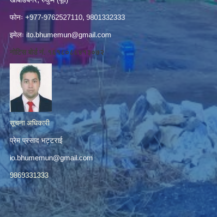
फोनः +977-9762527110, 9801332333
इमेलः
ito.bhumemun@gmail.com
नोटिस बोर्ड नं. १६१८०८८४१३०७२
सूचना अधिकारी
प्रेम प्रसाद भट्टराई
io.bhumemun@gmail.com
9869331333