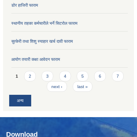
डोर हाजिरी फाराम
स्थानीय तहका कर्मचारीले भर्ने सिटरोल फाराम
सुत्केरी तथा शिशु स्याहार खर्च दावी फाराम
आयोग तयारी कक्षा आवेदन फाराम
Pages
1
2
3
4
5
6
7
next ›
last »
अन्य
Download