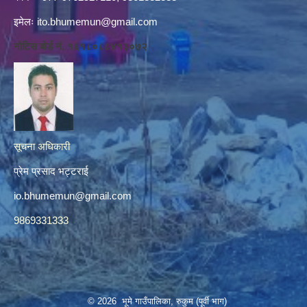
इमेलः
ito.bhumemun@gmail.com
नोटिस बोर्ड नं. १६१८०८८४१३०७२
सूचना अधिकारी
प्रेम प्रसाद भट्टराई
io.bhumemun@gmail.com
9869331333
© 2026 भूमे गाउँपालिका, रुकुम (पूर्वी भाग)