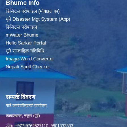
Bhume Info
डिजिटल प्रोफाइल (मोबाइल एप)
भूमे Disaster Mgt System (App)
डिजिटल प्रोफाइल
mWater Bhume
Hello Sarkar Portal
भूमे साप्ताहिक गतिविधि
Image-Word Converter
Nepali Spell Checker
सम्पर्क विवरण
गाउँ कार्यपालिकाको कार्यालय
खाबाङबगर, रुकुम (पूर्व)
फोनः +977-9762527110, 9801332333