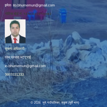
इमेलः
ito.bhumemun@gmail.com
नोटिस बोर्ड नं. १६१८०८८४१३०७२
सूचना अधिकारी
प्रेम प्रसाद भट्टराई
io.bhumemun@gmail.com
9869331333
© 2026 भूमे गाउँपालिका, रुकुम (पूर्वी भाग)