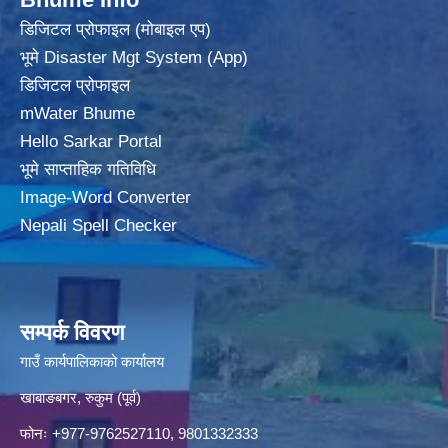
डिजिटल प्रोफाइल (मोबाइल एप)
भूमे Disaster Mgt System (App)
डिजिटल प्रोफाइल
mWater Bhume
Hello Sarkar Portal
भूमे साप्ताहिक गतिविधि
Image-Word Converter
Nepali Spell Checker
सम्पर्क विवरण
गाउँ कार्यपालिकाको कार्यालय
खाबाङबगर, रुकुम (पूर्व)
फोनः +977-9762527110, 9801332333