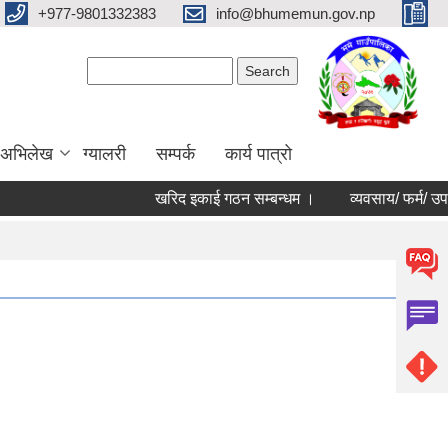
+977-9801332383
info@bhumemun.gov.np
Search form
Search
 अभिलेख
ग्यालरी
सम्पर्क
कार्य पात्रो
खरिद इकाई गठन सम्बन्धम ।
व्यवसाय/ फर्म/ उपभोक्ता /