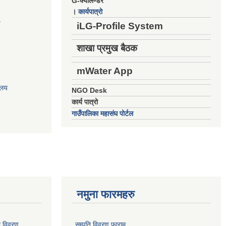
G-क्यालेण्डर
।
कार्यपात्रो
य
iLG-Profile System
शाखा प्रमुख बैठक
mWater App
ालय
NGO Desk
कार्य पात्रो
गाउँपालिका महासंघ पोर्टल
नमुना फारमहरु
ो विवरण
सम्पति विवरण फाराम