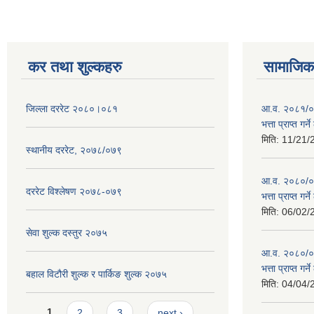
कर तथा शुल्कहरु
सामाजिक 
जिल्ला दररेट २०८०।०८१
आ.व. २०८१/०८
भत्ता प्राप्त गर
मिति:
11/21/
स्थानीय दररेट, २०७८/०७९
आ.व. २०८०/०८१
दररेट विश्लेषण २०७८-०७९
भत्ता प्राप्त गर
मिति:
06/02/
सेवा शुल्क दस्तुर २०७५
आ.व. २०८०/०८१
भत्ता प्राप्त गर
बहाल विटौरी शुल्क र पार्किङ शुल्क २०७५
मिति:
04/04/
Pages
1
2
3
next ›