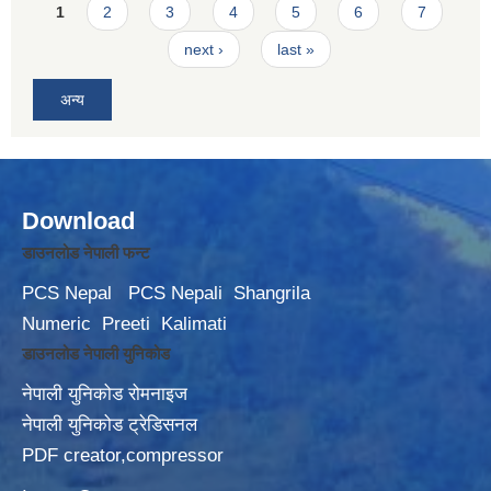
Pages
1
2
3
4
5
6
7
next ›
last »
अन्य
Download
डाउनलोड नेपाली फन्ट
PCS Nepal
PCS Nepali
Shangrila
Numeric
Preeti
Kalimati
डाउनलोड नेपाली युनिकोड
नेपाली युनिकोड रोमनाइज
नेपाली युनिकोड ट्रेडिसनल
PDF creator,compressor