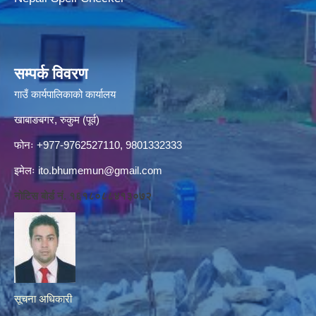
सम्पर्क विवरण
गाउँ कार्यपालिकाको कार्यालय
खाबाङबगर, रुकुम (पूर्व)
फोनः +977-9762527110, 9801332333
इमेलः
ito.bhumemun@gmail.com
नोटिस बोर्ड नं. १६१८०८८४१३०७२
सूचना अधिकारी