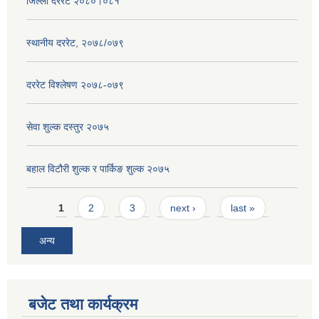
जिल्ला दररेट २०८०।०८१
स्थानीय दररेट, २०७८/०७९
दररेट विश्लेषण २०७८-०७९
सेवा शुल्क दस्तुर २०७५
बहाल विटौरी शुल्क र पार्किङ शुल्क २०७५
Pages
1
2
3
next ›
last »
अन्य
बजेट तथा कार्यक्रम