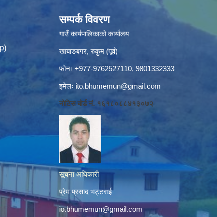
सम्पर्क विवरण
गाउँ कार्यपालिकाको कार्यालय
p)
खाबाङबगर, रुकुम (पूर्व)
फोनः +977-9762527110, 9801332333
इमेलः
ito.bhumemun@gmail.com
नोटिस बोर्ड नं. १६१८०८८४१३०७२
सूचना अधिकारी
प्रेम प्रसाद भट्टराई
io.bhumemun@gmail.com