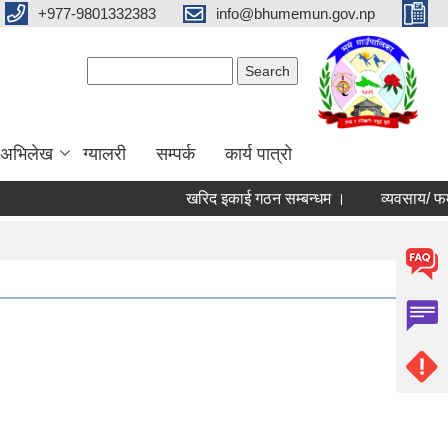
+977-9801332383
info@bhumemun.gov.np
Search form
Search
 अभिलेख
ग्यालरी
सम्पर्क
कार्य पात्रो
खरिद इकाई गठन सम्बन्धम ।
व्यवसाय/ फर्म/ उपभो