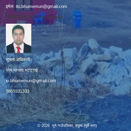
इमेलः
ito.bhumemun@gmail.com
नोटिस बोर्ड नं. १६१८०८८४१३०७२
सूचना अधिकारी
प्रेम प्रसाद भट्टराई
io.bhumemun@gmail.com
9869331333
© 2026 भूमे गाउँपालिका, रुकुम (पूर्वी भाग)