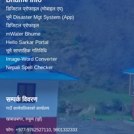
डिजिटल प्रोफाइल (मोबाइल एप)
भूमे Disaster Mgt System (App)
डिजिटल प्रोफाइल
mWater Bhume
Hello Sarkar Portal
भूमे साप्ताहिक गतिविधि
Image-Word Converter
Nepali Spell Checker
सम्पर्क विवरण
गाउँ कार्यपालिकाको कार्यालय
खाबाङबगर, रुकुम (पूर्व)
फोनः +977-9762527110, 9801332333