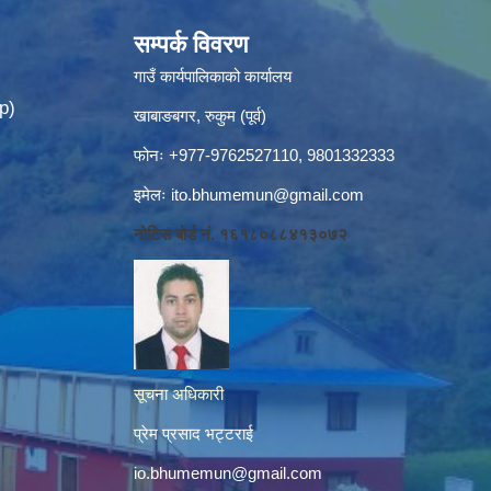
सम्पर्क विवरण
गाउँ कार्यपालिकाको कार्यालय
p)
खाबाङबगर, रुकुम (पूर्व)
फोनः +977-9762527110, 9801332333
इमेलः
ito.bhumemun@gmail.com
नोटिस बोर्ड नं. १६१८०८८४१३०७२
सूचना अधिकारी
प्रेम प्रसाद भट्टराई
io.bhumemun@gmail.com