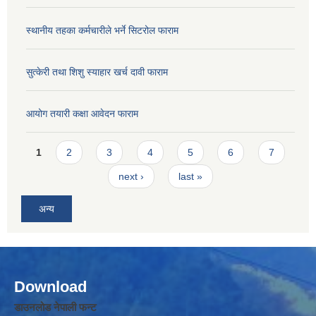
स्थानीय तहका कर्मचारीले भर्ने सिटरोल फाराम
सुत्केरी तथा शिशु स्याहार खर्च दावी फाराम
आयोग तयारी कक्षा आवेदन फाराम
Pages
1
2
3
4
5
6
7
next ›
last »
अन्य
Download
डाउनलोड नेपाली फन्ट