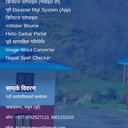
डिजिटल प्रोफाइल (मोबाइल एप)
भूमे Disaster Mgt System (App)
डिजिटल प्रोफाइल
mWater Bhume
Hello Sarkar Portal
भूमे साप्ताहिक गतिविधि
Image-Word Converter
Nepali Spell Checker
सम्पर्क विवरण
गाउँ कार्यपालिकाको कार्यालय
खाबाङबगर, रुकुम (पूर्व)
फोनः +977-9762527110, 9801332333
इमेलः
ito.bhumemun@gmail.com