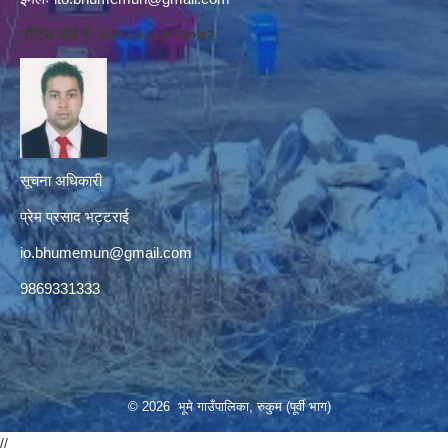
नोटिस बोर्ड नं. १६१८०८८४१३०७२
सूचना अधिकारी
प्रेम प्रसाद भट्टराई
io.bhumemun@gmail.com
9869331333
© 2026 भूमे गाउँपालिका, रुकुम (पूर्वी भाग)
//