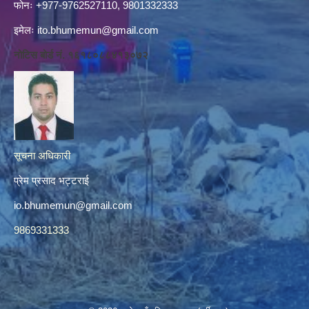
फोनः +977-9762527110, 9801332333
इमेलः
ito.bhumemun@gmail.com
नोटिस बोर्ड नं. १६१८०८८४१३०७२
सूचना अधिकारी
प्रेम प्रसाद भट्टराई
io.bhumemun@gmail.com
9869331333