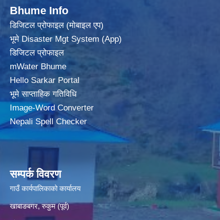
Bhume Info
डिजिटल प्रोफाइल (मोबाइल एप)
भूमे Disaster Mgt System (App)
डिजिटल प्रोफाइल
mWater Bhume
Hello Sarkar Portal
भूमे साप्ताहिक गतिविधि
Image-Word Converter
Nepali Spell Checker
सम्पर्क विवरण
गाउँ कार्यपालिकाको कार्यालय
खाबाङबगर, रुकुम (पूर्व)