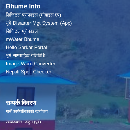
Bhume Info
डिजिटल प्रोफाइल (मोबाइल एप)
भूमे Disaster Mgt System (App)
डिजिटल प्रोफाइल
mWater Bhume
Hello Sarkar Portal
भूमे साप्ताहिक गतिविधि
Image-Word Converter
Nepali Spell Checker
सम्पर्क विवरण
गाउँ कार्यपालिकाको कार्यालय
खाबाङबगर, रुकुम (पूर्व)