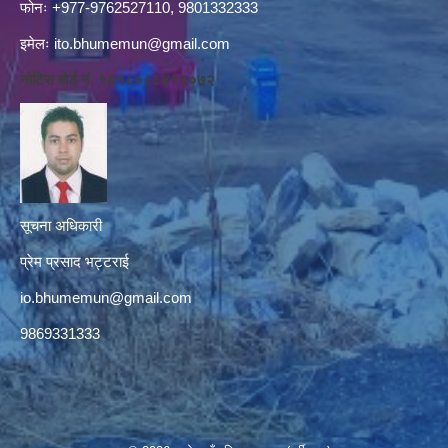
फोनः +977-9762527110, 9801332333
इमेलः
ito.bhumemun@gmail.com
नोटिस बोर्ड नं. १६१८०८८४१३०७२
सूचना अधिकारी
प्रेम प्रसाद भट्टराई
io.bhumemun@gmail.com
9869331333