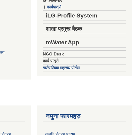
G-क्यालेण्डर
।
कार्यपात्रो
य
iLG-Profile System
शाखा प्रमुख बैठक
mWater App
ालय
NGO Desk
कार्य पात्रो
गाउँपालिका महासंघ पोर्टल
नमुना फारमहरु
ो विवरण
सम्पति विवरण फाराम