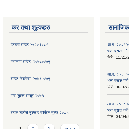
कर तथा शुल्कहरु
सामाजिक 
जिल्ला दररेट २०८०।०८१
आ.व. २०८१/०८
भत्ता प्राप्त गर
मिति:
11/21/
स्थानीय दररेट, २०७८/०७९
आ.व. २०८०/०८१
दररेट विश्लेषण २०७८-०७९
भत्ता प्राप्त गर
मिति:
06/02/
सेवा शुल्क दस्तुर २०७५
आ.व. २०८०/०८१
भत्ता प्राप्त गर
बहाल विटौरी शुल्क र पार्किङ शुल्क २०७५
मिति:
04/04/
Pages
1
2
3
next ›