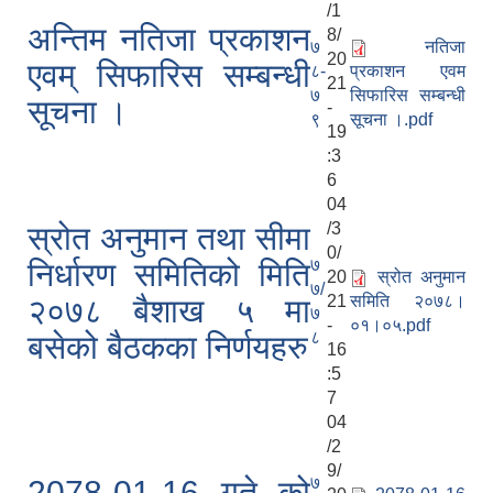
/1
अन्तिम नतिजा प्रकाशन
8/
७
नतिजा
20
एवम् सिफारिस सम्बन्धी
८-
प्रकाशन एवम
21
७
सिफारिस सम्बन्धी
सूचना ।
-
९
सूचना ।.pdf
19
:3
6
04
/3
स्रोत अनुमान तथा सीमा
0/
७
निर्धारण समितिको मिति
20
स्रोत अनुमान
७/
21
समिति २०७८।
२०७८ बैशाख ५ मा
७
-
०१।०५.pdf
८
बसेको बैठकका निर्णयहरु
16
:5
7
04
/2
9/
७
2078-01-16 गते को