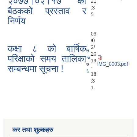
२०७७।०२।१७ को
21
:3
बैठकको प्रस्ताव र
5
निर्णय
03
/0
कक्षा ८ को बार्षिक
2/
७
20
परिक्षाको समय तालिका
५/
19
७
IMG_0003.pdf
सम्बन्धमा सूचना !
-
६
18
:3
1
कर तथा शुल्कहरु