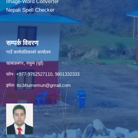
Image-Word Converter
Nepali Spell Checker
सम्पर्क विवरण
गाउँ कार्यपालिकाको कार्यालय
खाबाङबगर, रुकुम (पूर्व)
फोनः +977-9762527110, 9801332333
इमेलः
ito.bhumemun@gmail.com
नोटिस बोर्ड नं. १६१८०८८४१३०७२