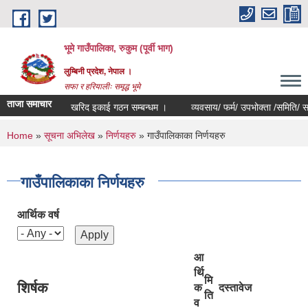
Skip to main content
भूमे गाउँपालिका, रुकुम (पूर्वी भाग)
लुम्बिनी प्रदेश, नेपाल ।
सफा र हरियालीः समृद्ध भूमे
ताजा समाचार
खरिद इकाई गठन सम्बन्धम ।
व्यवसाय/ फर्म/ उपभोक्ता /समिति/ समुह/ सहक
You are here
Home
»
सूचना अभिलेख
»
निर्णयहरु
» गाउँपालिकाका निर्णयहरु
गाउँपालिकाका निर्णयहरु
आर्थिक वर्ष
आ
र्थि
मि
शिर्षक
क
दस्तावेज
ति
व