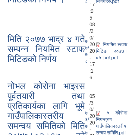
८
निर्णयहरु.pdf
17
:0
5
08
/2
मिति २०७७ भाद्र ४ गते
0/
७
20
नियमित स्टाफ
सम्पन्न नियमित स्टाफ
७/
20
मिटिङ २०७७।
७
मिटिङको निर्णय
-
०५।०४.pdf
८
17
:1
6
नोभल कोरोना भाइरस
पूर्वतयारी तथा
05
/3
प्रतिकार्यका लागि भूमे
0/
७
५ कोरोना
गाउँपालिकास्तरीय
20
६/
नियन्त्रण
20
समन्वय समितिको मिति
७
गाउँपालिकास्तरीय
-
७
सन्वय समिति.pdf