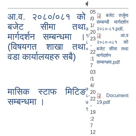
र्ष
05
आ.व. २०८०/०८१ को
बजेट तर्जुमा
/0
सम्बन्धी मार्गदर्शन
बजेट सीमा तथा
1/
७
२०८०-८१.pdf
,
20
मार्गदर्शन सम्बन्धमा ।
९/
आ.व
23
८
२०८०-०८१ को
(विषयगत शाखा तथा
-
०
बजेट सीमा तथा
22
वडा कार्यालयहरु सबै)
मार्गदर्शन
:1
सम्बन्धमा.pdf
7
03
/1
4/
७
मासिक स्टाफ मिटिङ
20
८-
Document
22
सम्बन्धमा ।
७
19.pdf
-
९
19
:2
7
12