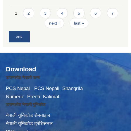
Pages
1
2
3
4
5
6
7
next ›
last »
अन्य
Download
डाउनलोड नेपाली फन्ट
PCS Nepal
PCS Nepali
Shangrila
Numeric
Preeti
Kalimati
डाउनलोड नेपाली युनिकोड
नेपाली युनिकोड रोमनाइज
नेपाली युनिकोड ट्रेडिसनल