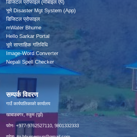
डिजिटल प्रोफाइल (मोबाइल एप)
भूमे Disaster Mgt System (App)
डिजिटल प्रोफाइल
mWater Bhume
Hello Sarkar Portal
भूमे साप्ताहिक गतिविधि
Image-Word Converter
Nepali Spell Checker
सम्पर्क विवरण
गाउँ कार्यपालिकाको कार्यालय
खाबाङबगर, रुकुम (पूर्व)
फोनः +977-9762527110, 9801332333
इमेलः
ito.bhumemun@gmail.com