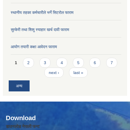
स्थानीय तहका कर्मचारीले भर्ने सिटरोल फाराम
सुत्केरी तथा शिशु स्याहार खर्च दावी फाराम
आयोग तयारी कक्षा आवेदन फाराम
Pages
1
2
3
4
5
6
7
next ›
last »
अन्य
Download
डाउनलोड नेपाली फन्ट