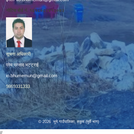
नोटिस बोर्ड नं. १६१८०८८४१३०७२
सूचना अधिकारी
प्रेम प्रसाद भट्टराई
io.bhumemun@gmail.com
9869331333
© 2026 भूमे गाउँपालिका, रुकुम (पूर्वी भाग)
//