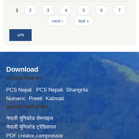
Pages
1
2
3
4
5
6
7
next ›
last »
अन्य
Download
डाउनलोड नेपाली फन्ट
PCS Nepal
PCS Nepali
Shangrila
Numeric
Preeti
Kalimati
डाउनलोड नेपाली युनिकोड
नेपाली युनिकोड रोमनाइज
नेपाली युनिकोड ट्रेडिसनल
PDF creator,compressor