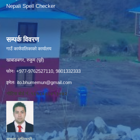
Nepali Spell Checker
सम्पर्क विवरण
गाउँ कार्यपालिकाको कार्यालय
खाबाङबगर, रुकुम (पूर्व)
फोनः +977-9762527110, 9801332333
इमेलः
ito.bhumemun@gmail.com
नोटिस बोर्ड नं. १६१८०८८४१३०७२
सूचना अधिकारी