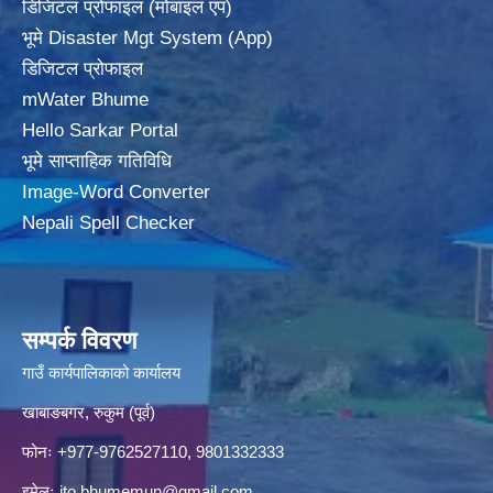
डिजिटल प्रोफाइल (मोबाइल एप)
भूमे Disaster Mgt System (App)
डिजिटल प्रोफाइल
mWater Bhume
Hello Sarkar Portal
भूमे साप्ताहिक गतिविधि
Image-Word Converter
Nepali Spell Checker
सम्पर्क विवरण
गाउँ कार्यपालिकाको कार्यालय
खाबाङबगर, रुकुम (पूर्व)
फोनः +977-9762527110, 9801332333
इमेलः
ito.bhumemun@gmail.com