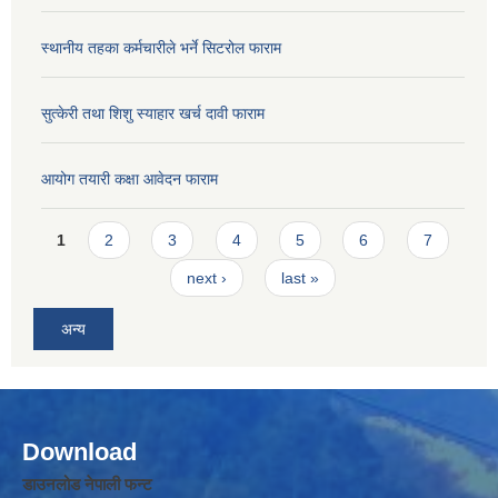
स्थानीय तहका कर्मचारीले भर्ने सिटरोल फाराम
सुत्केरी तथा शिशु स्याहार खर्च दावी फाराम
आयोग तयारी कक्षा आवेदन फाराम
Pages
1
2
3
4
5
6
7
next ›
last »
अन्य
Download
डाउनलोड नेपाली फन्ट