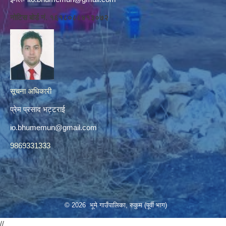
नोटिस बोर्ड नं. १६१८०८८४१३०७२
सूचना अधिकारी
प्रेम प्रसाद भट्टराई
io.bhumemun@gmail.com
9869331333
© 2026 भूमे गाउँपालिका, रुकुम (पूर्वी भाग)
//