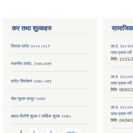
कर तथा शुल्कहरु
सामाजिक 
जिल्ला दररेट २०८०।०८१
आ.व. २०८१/०८
भत्ता प्राप्त गर
मिति:
11/21/
स्थानीय दररेट, २०७८/०७९
आ.व. २०८०/०८१
दररेट विश्लेषण २०७८-०७९
भत्ता प्राप्त गर
मिति:
06/02/
सेवा शुल्क दस्तुर २०७५
आ.व. २०८०/०८१
भत्ता प्राप्त गर
बहाल विटौरी शुल्क र पार्किङ शुल्क २०७५
मिति:
04/04/
Pages
1
2
3
next ›