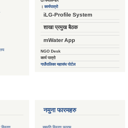
G-क्यालेण्डर
।
कार्यपात्रो
य
iLG-Profile System
शाखा प्रमुख बैठक
mWater App
ालय
NGO Desk
कार्य पात्रो
गाउँपालिका महासंघ पोर्टल
नमुना फारमहरु
ो विवरण
सम्पति विवरण फाराम