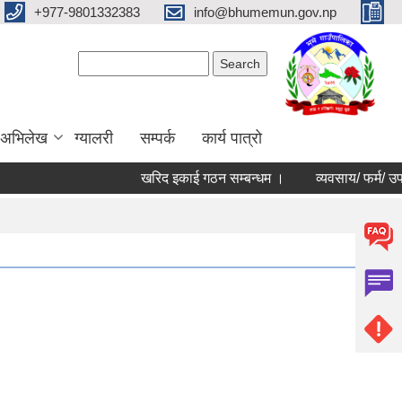
+977-9801332383
info@bhumemun.gov.np
Search form
Search
 अभिलेख
ग्यालरी
सम्पर्क
कार्य पात्रो
खरिद इकाई गठन सम्बन्धम ।
व्यवसाय/ फर्म/ उपभोक्ता /