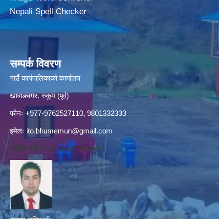
Nepali Spell Checker
सम्पर्क विवरण
गाउँ कार्यपालिकाको कार्यालय
खाबाङबगर, रुकुम (पूर्व)
फोनः +977-9762527110, 9801332333
इमेलः
ito.bhumemun@gmail.com
नोटिस बोर्ड नं. १६१८०८८४१३०७२