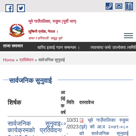
Skip to main content
भूमे गाउँपालिका, रुकुम (पूर्वी भाग)
लुम्बिनी प्रदेश, नेपाल ।
सफा र हरियालीः समृद्ध भूमे
ताजा समाचार
खरिद इकाई गठन सम्बन्धम ।
व्यवसाय/ फर्म/ उपभोक्ता /समिति/ समुह/
You are here
Home
»
प्रतिवेदन
» सार्वजनिक सुनुवाई
सार्वजनिक सुनुवाई
आ
र्थि
शिर्षक
मिति
दस्तावेज
क
वर्ष
10/31
भूमे गाउँपालिका रुकुम
सार्वजनिक सुनुवाइ
८०
/2023
(पूर्व) को आ.व २०७९-०८०
कार्यक्रमको प्रतिवेदन
/
-
को सार्वजनिक सुनुवाई