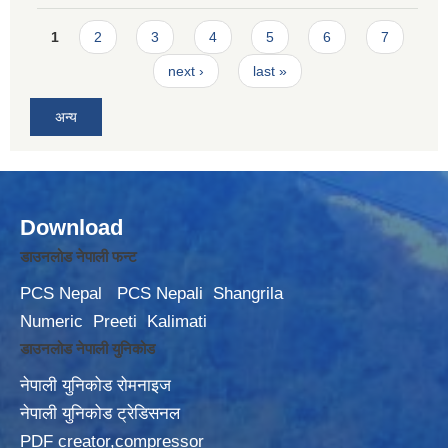
Pages
1
2
3
4
5
6
7
next ›
last »
अन्य
Download
डाउनलोड नेपाली फन्ट
PCS Nepal
PCS Nepali
Shangrila
Numeric
Preeti
Kalimati
डाउनलोड नेपाली युनिकोड
नेपाली युनिकोड रोमनाइज
नेपाली युनिकोड ट्रेडिसनल
PDF creator,compressor