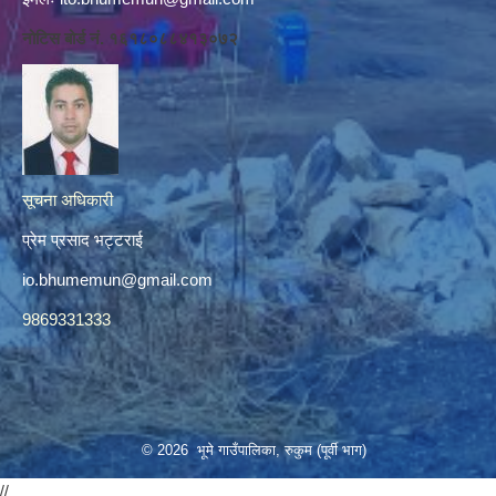
नोटिस बोर्ड नं. १६१८०८८४१३०७२
सूचना अधिकारी
प्रेम प्रसाद भट्टराई
io.bhumemun@gmail.com
9869331333
© 2026 भूमे गाउँपालिका, रुकुम (पूर्वी भाग)
//