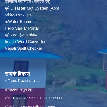
डिजिटल प्रोफाइल (मोबाइल एप)
भूमे Disaster Mgt System (App)
डिजिटल प्रोफाइल
mWater Bhume
Hello Sarkar Portal
भूमे साप्ताहिक गतिविधि
Image-Word Converter
Nepali Spell Checker
सम्पर्क विवरण
गाउँ कार्यपालिकाको कार्यालय
खाबाङबगर, रुकुम (पूर्व)
फोनः +977-9762527110, 9801332333
इमेलः
ito.bhumemun@gmail.com