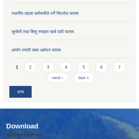
स्थानीय तहका कर्मचारीले भर्ने सिटरोल फाराम
सुत्केरी तथा शिशु स्याहार खर्च दावी फाराम
आयोग तयारी कक्षा आवेदन फाराम
Pages
1
2
3
4
5
6
7
next ›
last »
अन्य
Download
डाउनलोड नेपाली फन्ट