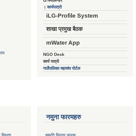
G-क्यालेण्डर
।
कार्यपात्रो
य
iLG-Profile System
शाखा प्रमुख बैठक
mWater App
ालय
NGO Desk
कार्य पात्रो
गाउँपालिका महासंघ पोर्टल
नमुना फारमहरु
ो विवरण
सम्पति विवरण फाराम