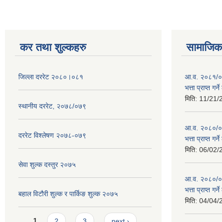
कर तथा शुल्कहरु
सामाजिक 
जिल्ला दररेट २०८०।०८१
आ.व. २०८१/०८
भत्ता प्राप्त गर
मिति:
11/21/
स्थानीय दररेट, २०७८/०७९
आ.व. २०८०/०८१
दररेट विश्लेषण २०७८-०७९
भत्ता प्राप्त गर
मिति:
06/02/
सेवा शुल्क दस्तुर २०७५
आ.व. २०८०/०८१
भत्ता प्राप्त गर
बहाल विटौरी शुल्क र पार्किङ शुल्क २०७५
मिति:
04/04/
Pages
1
2
3
next ›