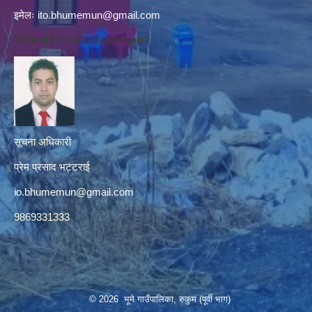
इमेलः
ito.bhumemun@gmail.com
नोटिस बोर्ड नं. १६१८०८८४१३०७२
सूचना अधिकारी
प्रेम प्रसाद भट्टराई
io.bhumemun@gmail.com
9869331333
© 2026 भूमे गाउँपालिका, रुकुम (पूर्वी भाग)