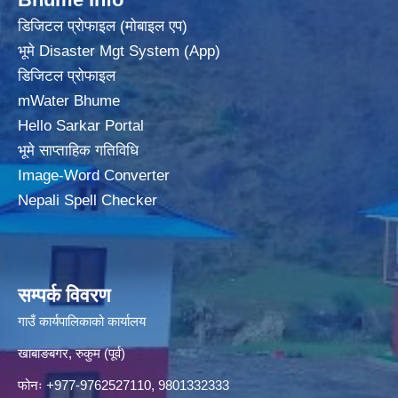
डिजिटल प्रोफाइल (मोबाइल एप)
भूमे Disaster Mgt System (App)
डिजिटल प्रोफाइल
mWater Bhume
Hello Sarkar Portal
भूमे साप्ताहिक गतिविधि
Image-Word Converter
Nepali Spell Checker
सम्पर्क विवरण
गाउँ कार्यपालिकाको कार्यालय
खाबाङबगर, रुकुम (पूर्व)
फोनः +977-9762527110, 9801332333