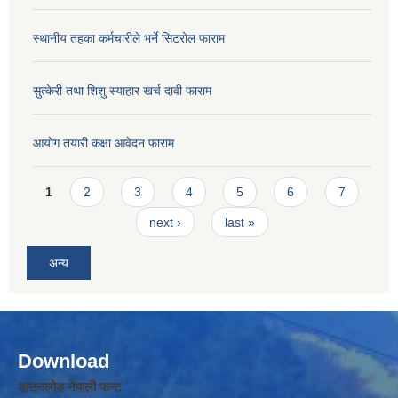
स्थानीय तहका कर्मचारीले भर्ने सिटरोल फाराम
सुत्केरी तथा शिशु स्याहार खर्च दावी फाराम
आयोग तयारी कक्षा आवेदन फाराम
Pages
1
2
3
4
5
6
7
next ›
last »
अन्य
Download
डाउनलोड नेपाली फन्ट