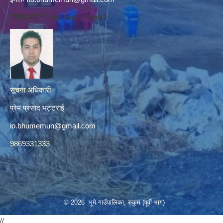
नोटिस बोर्ड नं. १६१८०८८४१३०७२
सूचना अधिकारी
प्रेम प्रसाद भट्टराई
io.bhumemun@gmail.com
9869331333
© 2026 भूमे गाउँपालिका, रुकुम (पूर्वी भाग)
//