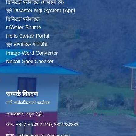
डिजिटल प्रोफाइल (मोबाइल एप)
भूमे Disaster Mgt System (App)
डिजिटल प्रोफाइल
mWater Bhume
Hello Sarkar Portal
भूमे साप्ताहिक गतिविधि
Image-Word Converter
Nepali Spell Checker
सम्पर्क विवरण
गाउँ कार्यपालिकाको कार्यालय
खाबाङबगर, रुकुम (पूर्व)
फोनः +977-9762527110, 9801332333
इमेलः
ito.bhumemun@gmail.com