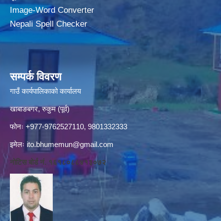
Image-Word Converter
Nepali Spell Checker
सम्पर्क विवरण
गाउँ कार्यपालिकाको कार्यालय
खाबाङबगर, रुकुम (पूर्व)
फोनः +977-9762527110, 9801332333
इमेलः
ito.bhumemun@gmail.com
नोटिस बोर्ड नं. १६१८०८८४१३०७२