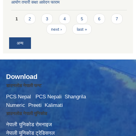
आयोग तयारी कक्षा आवेदन फाराम
Pages
1
2
3
4
5
6
7
next ›
last »
अन्य
Download
डाउनलोड नेपाली फन्ट
PCS Nepal
PCS Nepali
Shangrila
Numeric
Preeti
Kalimati
डाउनलोड नेपाली युनिकोड
नेपाली युनिकोड रोमनाइज
नेपाली युनिकोड ट्रेडिसनल