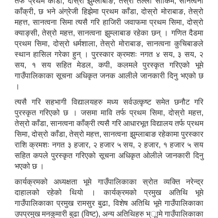
तर्फ प्रथम काँडा, दोस्रो झुम्लाबाङ, तेस्रो तल्लो साकिम, सानत्वना
काँक्री, छ भने अंग्रेजी हिझेमा प्रथम काँडा, दोस्रो मोराबाङ, तेस्रो
महत्त, सानत्वना सिमा त्यसै गरि हाजिरी जवाफमा प्रथम सिमा, दोस्रो
क्याङ्सी, तेस्रो महत्त, सानत्वना झुम्लाबाङ रहेका छन् । गणित दैडमा
प्रथम सिमा, दोस्रो धर्मशाला, तेस्रो मोराबाङ, सानत्वना कुचिबाङले
स्थान हासिल गरेका हुन् । पुरस्कार क्रमशः नगत ४ सय, ३ सय, २
सय, १ सय सहित मेडल, कपी, कलमले पुरस्कृत गरिएको भूमे
गाउँपालिकाका सूचना अधिकृत जनक आलीले जानकारी दिनु भएको छ
।
त्यसै गरि सहभागी विद्यालयहरु मध्य सर्वउत्कृष्ट समेत छनौट गरि
पुरस्कृत गरिएको छ । जसमा मावि तर्फ प्रथम सिमा, दोस्रो महत्त,
तेस्रो काँडा, सानत्वना काँक्री त्यसै गरि आधारभूत विद्यालय तर्फ प्रथम
सिमा, दोस्रो काँडा, तेस्रो महत्त, सानत्वना झुम्लाबाङ रहेकामा पुरस्कार
राशि क्रमशः नगत ३ हजार, २ हजार ५ सय, २ हजार, १ हजार ५ सय
सहित कपले पुरस्कृत गरिएको सूचना अधिकृत ओलीले जानकारी दिनु
भएको छ ।
कार्यक्रमको अध्यक्षता भूमे गाउँपालिकाका स्रोत व्यक्ति नरेन्द्र
दाहालको रहेको थियो । कार्यक्रमको प्रमुख अतिथि भूमे
गाउँपालिकाका प्रमुख रामसुर बुढा, विशेष अतिथि भूमे गाउँपालिकाका
उपप्रमुख मनकुमारी बुढा (विष्ट), अन्य अतिथिहरु भ्ूामे गाउँपालिकाका