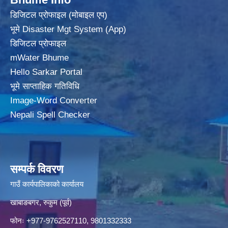
डिजिटल प्रोफाइल (मोबाइल एप)
भूमे Disaster Mgt System (App)
डिजिटल प्रोफाइल
mWater Bhume
Hello Sarkar Portal
भूमे साप्ताहिक गतिविधि
Image-Word Converter
Nepali Spell Checker
सम्पर्क विवरण
गाउँ कार्यपालिकाको कार्यालय
खाबाङबगर, रुकुम (पूर्व)
फोनः +977-9762527110, 9801332333