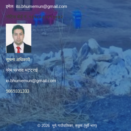
इमेलः
ito.bhumemun@gmail.com
नोटिस बोर्ड नं. १६१८०८८४१३०७२
सूचना अधिकारी
प्रेम प्रसाद भट्टराई
io.bhumemun@gmail.com
9869331333
© 2026 भूमे गाउँपालिका, रुकुम (पूर्वी भाग)