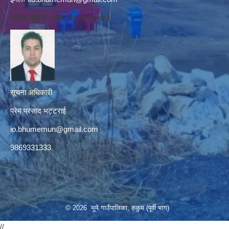
नोटिस बोर्ड नं. १६१८०८८४१३०७२
सूचना अधिकारी
प्रेम प्रसाद भट्टराई
io.bhumemun@gmail.com
9869331333
© 2026 भूमे गाउँपालिका, रुकुम (पूर्वी भाग)
//