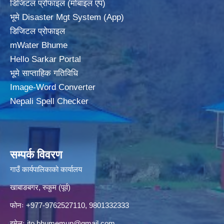
डिजिटल प्रोफाइल (मोबाइल एप)
भूमे Disaster Mgt System (App)
डिजिटल प्रोफाइल
mWater Bhume
Hello Sarkar Portal
भूमे साप्ताहिक गतिविधि
Image-Word Converter
Nepali Spell Checker
सम्पर्क विवरण
गाउँ कार्यपालिकाको कार्यालय
खाबाङबगर, रुकुम (पूर्व)
फोनः +977-9762527110, 9801332333
इमेलः
ito.bhumemun@gmail.com