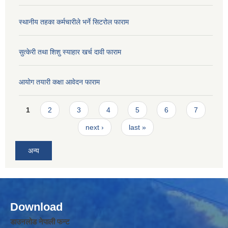
स्थानीय तहका कर्मचारीले भर्ने सिटरोल फाराम
सुत्केरी तथा शिशु स्याहार खर्च दावी फाराम
आयोग तयारी कक्षा आवेदन फाराम
Pages
1
2
3
4
5
6
7
next ›
last »
अन्य
Download
डाउनलोड नेपाली फन्ट