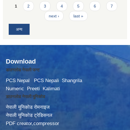
Pages
1
2
3
4
5
6
7
next ›
last »
अन्य
Download
डाउनलोड नेपाली फन्ट
PCS Nepal
PCS Nepali
Shangrila
Numeric
Preeti
Kalimati
डाउनलोड नेपाली युनिकोड
नेपाली युनिकोड रोमनाइज
नेपाली युनिकोड ट्रेडिसनल
PDF creator,compressor