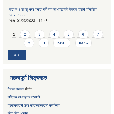
वडा नं ६ सा.सु भत्ता प्राप्त गर्ने नयाँ लाभग्रहीको विवरण दोस्रो चौमासिक
2079/080
मिति:
01/23/2023 - 14:48
Pages
1
2
3
4
5
6
7
8
9
next ›
last »
अन्य
महत्वपूर्ण लिङ्कहरु
नेपाल सरकार
पोर्टल
राष्ट्रिय तथ्याङ्क प्रणाली
प्रधानमन्त्री तथा मन्त्रिपरिषद्को कार्यालय
लोक सेवा
आयोग