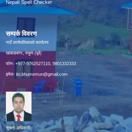
Nepali Spell Checker
सम्पर्क विवरण
गाउँ कार्यपालिकाको कार्यालय
खाबाङबगर, रुकुम (पूर्व)
फोनः +977-9762527110, 9801332333
इमेलः
ito.bhumemun@gmail.com
नोटिस बोर्ड नं. १६१८०८८४१३०७२
सूचना अधिकारी