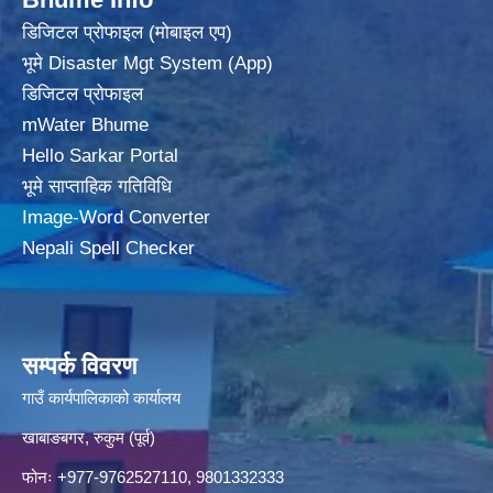
डिजिटल प्रोफाइल (मोबाइल एप)
भूमे Disaster Mgt System (App)
डिजिटल प्रोफाइल
mWater Bhume
Hello Sarkar Portal
भूमे साप्ताहिक गतिविधि
Image-Word Converter
Nepali Spell Checker
सम्पर्क विवरण
गाउँ कार्यपालिकाको कार्यालय
खाबाङबगर, रुकुम (पूर्व)
फोनः +977-9762527110, 9801332333