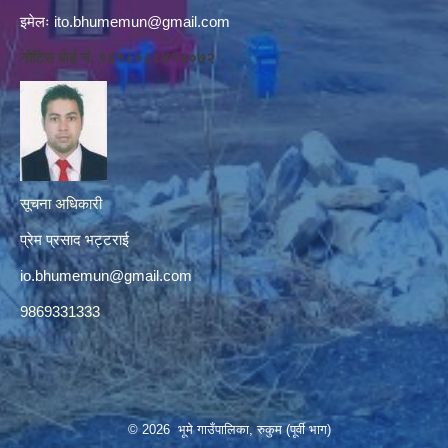
इमेलः
ito.bhumemun@gmail.com
नोटिस बोर्ड नं. १६१८०८८४१३०७२
सूचना अधिकारी
प्रेम प्रसाद भट्टराई
io.bhumemun@gmail.com
9869331333
© 2026 भूमे गाउँपालिका, रुकुम (पूर्वी भाग)