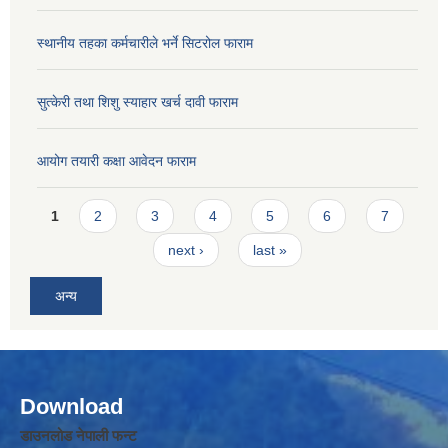
स्थानीय तहका कर्मचारीले भर्ने सिटरोल फाराम
सुत्केरी तथा शिशु स्याहार खर्च दावी फाराम
आयोग तयारी कक्षा आवेदन फाराम
Pages
1
2
3
4
5
6
7
next ›
last »
अन्य
Download
डाउनलोड नेपाली फन्ट