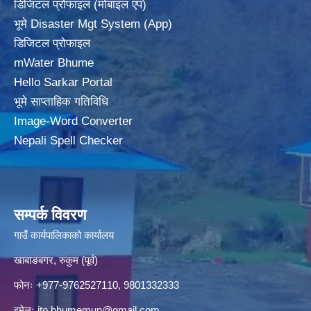
डिजिटल प्रोफाइल (मोबाइल एप)
भूमे Disaster Mgt System (App)
डिजिटल प्रोफाइल
mWater Bhume
Hello Sarkar Portal
भूमे साप्ताहिक गतिविधि
Image-Word Converter
Nepali Spell Checker
सम्पर्क विवरण
गाउँ कार्यपालिकाको कार्यालय
खाबाङबगर, रुकुम (पूर्व)
फोनः +977-9762527110, 9801332333
इमेलः
ito.bhumemun@gmail.com