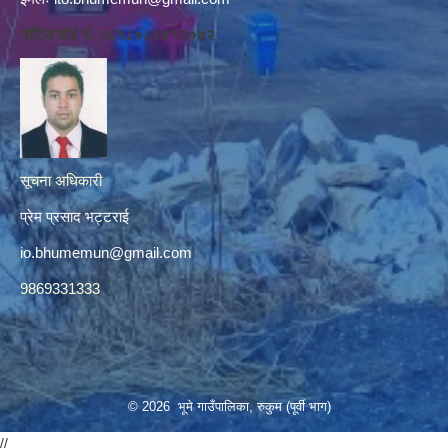
नोटिस बोर्ड नं. १६१८०८८४१३०७२
सूचना अधिकारी
प्रेम प्रसाद भट्टराई
io.bhumemun@gmail.com
9869331333
© 2026 भूमे गाउँपालिका, रुकुम (पूर्वी भाग)
//