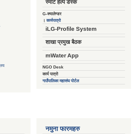
स्मार्ट हेल्प डेस्क
G-क्यालेण्डर
।
कार्यपात्रो
य
iLG-Profile System
शाखा प्रमुख बैठक
mWater App
ालय
NGO Desk
कार्य पात्रो
गाउँपालिका महासंघ पोर्टल
नमुना फारमहरु