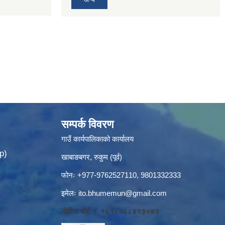
सम्पर्क विवरण
गाउँ कार्यपालिकाको कार्यालय
p)
खाबाङबगर, रुकुम (पूर्व)
फोनः +977-9762527110, 9801332333
इमेलः
ito.bhumemun@gmail.com
नोटिस बोर्ड नं. १६१८०८८४१३०७२