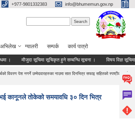
+977-9801332383
info@bhumemun.gov.np
Search form
Search
 अभिलेख
ग्यालरी
सम्पर्क
कार्य पात्रो
मौजुदा सूचिमा सूचिकृत हुने सम्बन्धि सूचना ।
्चको विवरण पेश नगर्ने उम्मेदवारहरुका नाउमा सात दिनभित्र सफाइ सहितको स्पष्टीकरण पेश
र भई कानूनले तोकेको समयावधि ३० दिन भित्र