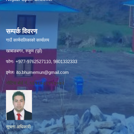
सम्पर्क विवरण
गाउँ कार्यपालिकाको कार्यालय
खाबाङबगर, रुकुम (पूर्व)
फोनः +977-9762527110, 9801332333
इमेलः
ito.bhumemun@gmail.com
नोटिस बोर्ड नं. १६१८०८८४१३०७२
सूचना अधिकारी