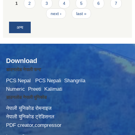
Pages
1
2
3
4
5
6
7
next ›
last »
अन्य
Download
डाउनलोड नेपाली फन्ट
PCS Nepal
PCS Nepali
Shangrila
Numeric
Preeti
Kalimati
डाउनलोड नेपाली युनिकोड
नेपाली युनिकोड रोमनाइज
नेपाली युनिकोड ट्रेडिसनल
PDF creator,compressor