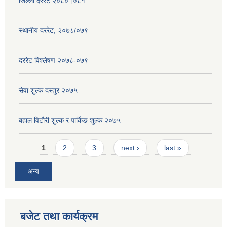
जिल्ला दररेट २०८०।०८१
स्थानीय दररेट, २०७८/०७९
दररेट विश्लेषण २०७८-०७९
सेवा शुल्क दस्तुर २०७५
बहाल विटौरी शुल्क र पार्किङ शुल्क २०७५
Pages
1
2
3
next ›
last »
अन्य
बजेट तथा कार्यक्रम