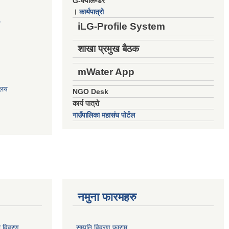
G-क्यालेण्डर
।
कार्यपात्रो
य
iLG-Profile System
शाखा प्रमुख बैठक
mWater App
ालय
NGO Desk
कार्य पात्रो
गाउँपालिका महासंघ पोर्टल
नमुना फारमहरु
ो विवरण
सम्पति विवरण फाराम