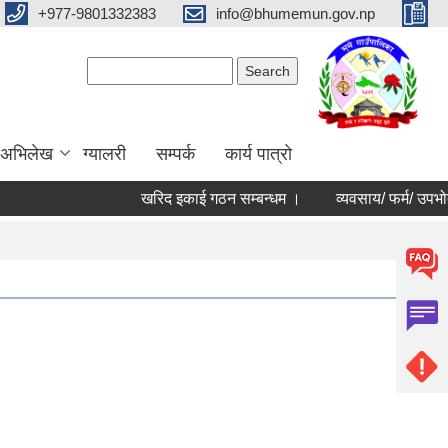
+977-9801332383
info@bhumemun.gov.np
Search form
Search
 अभिलेख
ग्यालरी
सम्पर्क
कार्य पात्रो
खरिद इकाई गठन सम्बन्धम ।
व्यवसाय/ फर्म/ उपभोक्ता /सम