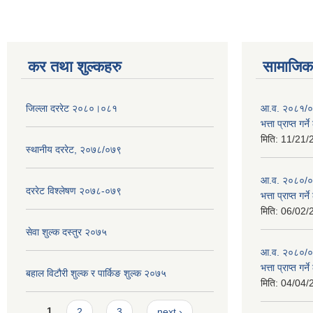
कर तथा शुल्कहरु
सामाजिक 
जिल्ला दररेट २०८०।०८१
आ.व. २०८१/०८
भत्ता प्राप्त गर
मिति:
11/21/
स्थानीय दररेट, २०७८/०७९
आ.व. २०८०/०८१
दररेट विश्लेषण २०७८-०७९
भत्ता प्राप्त गर
मिति:
06/02/
सेवा शुल्क दस्तुर २०७५
आ.व. २०८०/०८१
भत्ता प्राप्त गर
बहाल विटौरी शुल्क र पार्किङ शुल्क २०७५
मिति:
04/04/
Pages
1
2
3
next ›