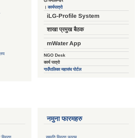
G-क्यालेण्डर
।
कार्यपात्रो
य
iLG-Profile System
शाखा प्रमुख बैठक
mWater App
ालय
NGO Desk
कार्य पात्रो
गाउँपालिका महासंघ पोर्टल
नमुना फारमहरु
ो विवरण
सम्पति विवरण फाराम