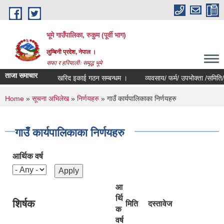
Skip to main content
भूमे गाउँपालिका, रुकुम (पूर्वी भाग)
लुम्बिनी प्रदेश, नेपाल ।
सफा र हरियालीः समृद्ध भूमे
ताजा समाचार
खरिद इकाई गठन सम्बन्धम ।
व्यवसाय/ फर्म/ उपभोक्ता /समिति/ समुह/ स
You are here
Home
»
सूचना अभिलेख
»
निर्णयहरु
» गाउँ कार्यपालिकाका निर्णयहरु
गाउँ कार्यपालिकाका निर्णयहरु
आर्थिक वर्ष
आ
र्थि
शिर्षक
मिति
दस्तावेज
क
वर्ष