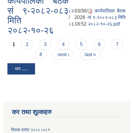
कार्यपालिका बैठक
सं ९-२०८२-०८३
८२
03/30/
कार्यपालिका बैठक
/
2026 -
सं ९-२०८२-०८३ मिति
मिति
८३
18:52
२०८२-१०-२६.pdf
२०८२-१०-२६
Pages
1
2
3
4
5
6
7
8
next ›
last »
थप .....
कर तथा शुल्कहरु
जिल्ला दररेट २०८०।०८१