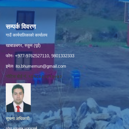
सम्पर्क विवरण
गाउँ कार्यपालिकाको कार्यालय
खाबाङबगर, रुकुम (पूर्व)
फोनः +977-9762527110, 9801332333
इमेलः
ito.bhumemun@gmail.com
नोटिस बोर्ड नं. १६१८०८८४१३०७२
सूचना अधिकारी
प्रेम प्रसाद भट्टराई