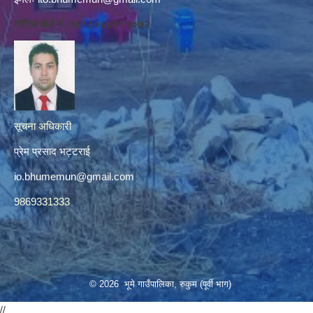
नोटिस बोर्ड नं. १६१८०८८४१३०७२
सूचना अधिकारी
प्रेम प्रसाद भट्टराई
io.bhumemun@gmail.com
9869331333
© 2026 भूमे गाउँपालिका, रुकुम (पूर्वी भाग)
//