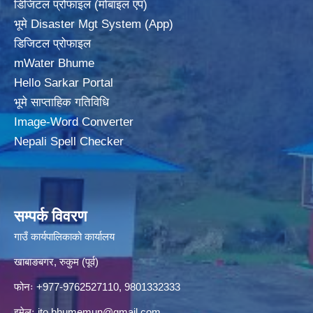
डिजिटल प्रोफाइल (मोबाइल एप)
भूमे Disaster Mgt System (App)
डिजिटल प्रोफाइल
mWater Bhume
Hello Sarkar Portal
भूमे साप्ताहिक गतिविधि
Image-Word Converter
Nepali Spell Checker
सम्पर्क विवरण
गाउँ कार्यपालिकाको कार्यालय
खाबाङबगर, रुकुम (पूर्व)
फोनः +977-9762527110, 9801332333
इमेलः
ito.bhumemun@gmail.com