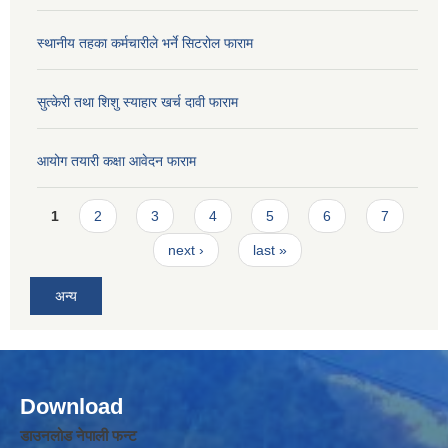
स्थानीय तहका कर्मचारीले भर्ने सिटरोल फाराम
सुत्केरी तथा शिशु स्याहार खर्च दावी फाराम
आयोग तयारी कक्षा आवेदन फाराम
Pages
1
2
3
4
5
6
7
next ›
last »
अन्य
Download
डाउनलोड नेपाली फन्ट