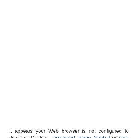
It appears your Web browser is not configured to
display PDF files.
Download adobe Acrobat
or
click