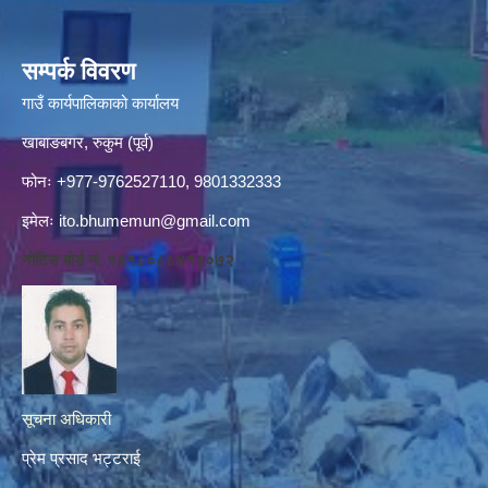
सम्पर्क विवरण
गाउँ कार्यपालिकाको कार्यालय
खाबाङबगर, रुकुम (पूर्व)
फोनः +977-9762527110, 9801332333
इमेलः
ito.bhumemun@gmail.com
नोटिस बोर्ड नं. १६१८०८८४१३०७२
सूचना अधिकारी
प्रेम प्रसाद भट्टराई