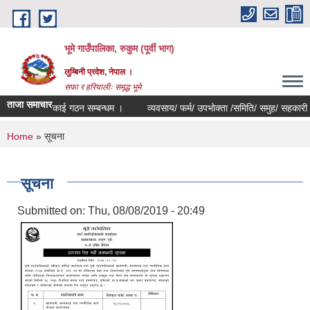
Skip to main content
भूमे गाउँपालिका, रुकुम (पूर्वी भाग)
लुम्बिनी प्रदेश, नेपाल ।
सफा र हरियालीः समृद्ध भूमे
ताजा समाचार
खरिद इकाई गठन सम्बन्धम ।
व्यवसाय/ फर्म/ उपभोक्ता /समिति/ समुह/ सहकारी संस्था दर्
You are here
Home
» सूचना
सूचना
Submitted on:
Thu, 08/08/2019 - 20:49