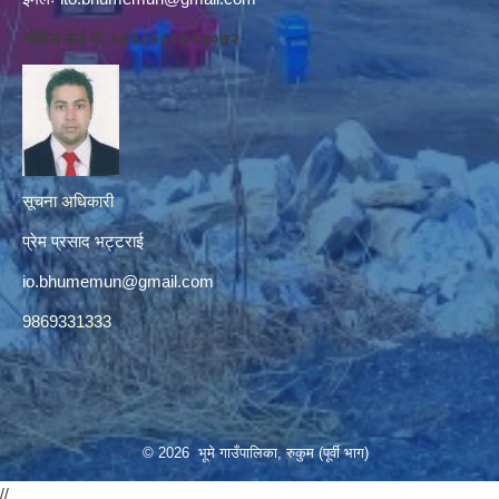
नोटिस बोर्ड नं. १६१८०८८४१३०७२
सूचना अधिकारी
प्रेम प्रसाद भट्टराई
io.bhumemun@gmail.com
9869331333
© 2026 भूमे गाउँपालिका, रुकुम (पूर्वी भाग)
//