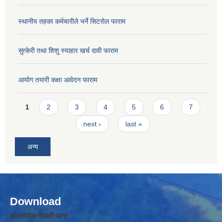
स्थानीय तहका कर्मचारीले भर्ने सिटरोल फाराम
सुत्केरी तथा शिशु स्याहार खर्च दावी फाराम
आयोग तयारी कक्षा आवेदन फाराम
Pages
1
2
3
4
5
6
7
next ›
last »
अन्य
Download
डाउनलोड नेपाली फन्ट