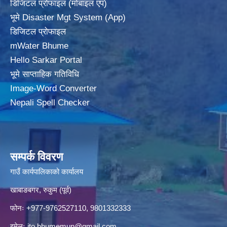
डिजिटल प्रोफाइल (मोबाइल एप)
भूमे Disaster Mgt System (App)
डिजिटल प्रोफाइल
mWater Bhume
Hello Sarkar Portal
भूमे साप्ताहिक गतिविधि
Image-Word Converter
Nepali Spell Checker
सम्पर्क विवरण
गाउँ कार्यपालिकाको कार्यालय
खाबाङबगर, रुकुम (पूर्व)
फोनः +977-9762527110, 9801332333
इमेलः
ito.bhumemun@gmail.com