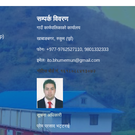
सम्पर्क विवरण
गाउँ कार्यपालिकाको कार्यालय
p)
खाबाङबगर, रुकुम (पूर्व)
फोनः +977-9762527110, 9801332333
इमेलः
ito.bhumemun@gmail.com
नोटिस बोर्ड नं. १६१८०८८४१३०७२
सूचना अधिकारी
प्रेम प्रसाद भट्टराई