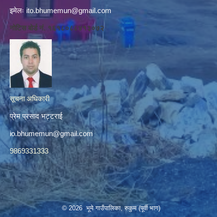
इमेलः
ito.bhumemun@gmail.com
नोटिस बोर्ड नं. १६१८०८८४१३०७२
सूचना अधिकारी
प्रेम प्रसाद भट्टराई
io.bhumemun@gmail.com
9869331333
© 2026 भूमे गाउँपालिका, रुकुम (पूर्वी भाग)