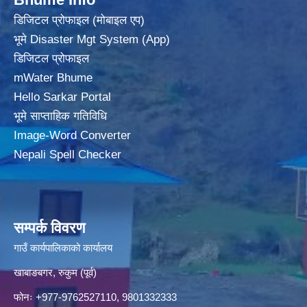
डिजिटल प्रोफाइल (मोबाइल एप)
भूमे Disaster Mgt System (App)
डिजिटल प्रोफाइल
mWater Bhume
Hello Sarkar Portal
भूमे साप्ताहिक गतिविधि
Image-Word Converter
Nepali Spell Checker
सम्पर्क विवरण
गाउँ कार्यपालिकाको कार्यालय
खाबाङबगर, रुकुम (पूर्व)
फोनः +977-9762527110, 9801332333