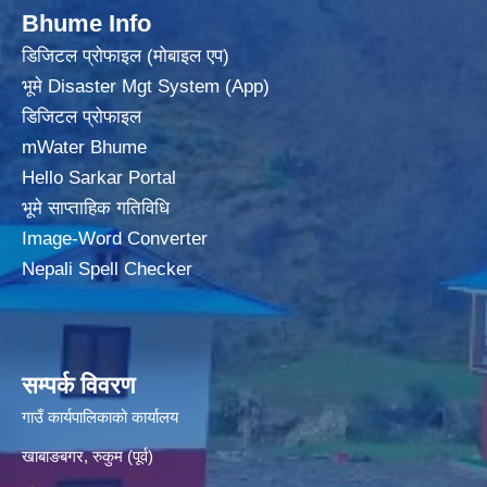
Bhume Info
डिजिटल प्रोफाइल (मोबाइल एप)
भूमे Disaster Mgt System (App)
डिजिटल प्रोफाइल
mWater Bhume
Hello Sarkar Portal
भूमे साप्ताहिक गतिविधि
Image-Word Converter
Nepali Spell Checker
सम्पर्क विवरण
गाउँ कार्यपालिकाको कार्यालय
खाबाङबगर, रुकुम (पूर्व)