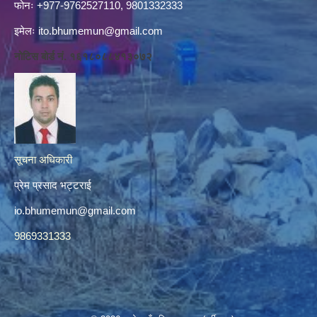
फोनः +977-9762527110, 9801332333
इमेलः
ito.bhumemun@gmail.com
नोटिस बोर्ड नं. १६१८०८८४१३०७२
सूचना अधिकारी
प्रेम प्रसाद भट्टराई
io.bhumemun@gmail.com
9869331333