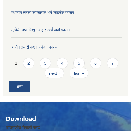
स्थानीय तहका कर्मचारीले भर्ने सिटरोल फाराम
सुत्केरी तथा शिशु स्याहार खर्च दावी फाराम
आयोग तयारी कक्षा आवेदन फाराम
Pages
1
2
3
4
5
6
7
next ›
last »
अन्य
Download
डाउनलोड नेपाली फन्ट