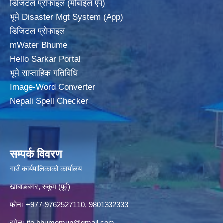
डिजिटल प्रोफाइल (मोबाइल एप)
भूमे Disaster Mgt System (App)
डिजिटल प्रोफाइल
mWater Bhume
Hello Sarkar Portal
भूमे साप्ताहिक गतिविधि
Image-Word Converter
Nepali Spell Checker
सम्पर्क विवरण
गाउँ कार्यपालिकाको कार्यालय
खाबाङबगर, रुकुम (पूर्व)
फोनः +977-9762527110, 9801332333
इमेलः
ito.bhumemun@gmail.com