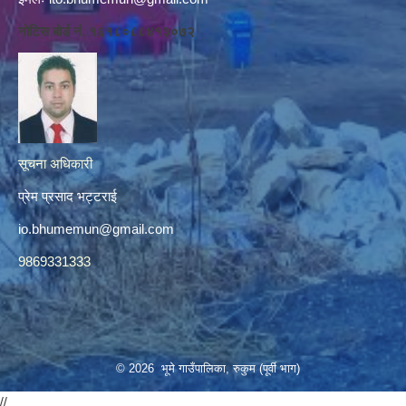
नोटिस बोर्ड नं. १६१८०८८४१३०७२
सूचना अधिकारी
प्रेम प्रसाद भट्टराई
io.bhumemun@gmail.com
9869331333
© 2026 भूमे गाउँपालिका, रुकुम (पूर्वी भाग)
//