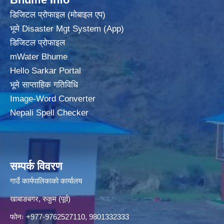
डिजिटल प्रोफाइल (मोबाइल एप)
भूमे Disaster Mgt System (App)
डिजिटल प्रोफाइल
mWater Bhume
Hello Sarkar Portal
भूमे साप्ताहिक गतिविधि
Image-Word Converter
Nepali Spell Checker
सम्पर्क विवरण
गाउँ कार्यपालिकाको कार्यालय
खाबाङबगर, रुकुम (पूर्व)
फोनः +977-9762527110, 9801332333