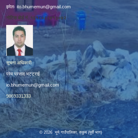
इमेलः
ito.bhumemun@gmail.com
नोटिस बोर्ड नं. १६१८०८८४१३०७२
सूचना अधिकारी
प्रेम प्रसाद भट्टराई
io.bhumemun@gmail.com
9869331333
© 2026 भूमे गाउँपालिका, रुकुम (पूर्वी भाग)