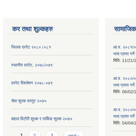
कर तथा शुल्कहरु
सामाजिक 
जिल्ला दररेट २०८०।०८१
आ.व. २०८१/०८
भत्ता प्राप्त गर
मिति:
11/21/
स्थानीय दररेट, २०७८/०७९
आ.व. २०८०/०८१
दररेट विश्लेषण २०७८-०७९
भत्ता प्राप्त गर
मिति:
06/02/
सेवा शुल्क दस्तुर २०७५
आ.व. २०८०/०८१
भत्ता प्राप्त गर
बहाल विटौरी शुल्क र पार्किङ शुल्क २०७५
मिति:
04/04/
Pages
1
2
3
next ›