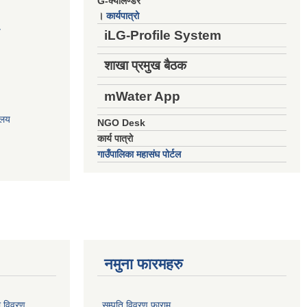
G-क्यालेण्डर
।
कार्यपात्रो
य
iLG-Profile System
शाखा प्रमुख बैठक
mWater App
ालय
NGO Desk
कार्य पात्रो
गाउँपालिका महासंघ पोर्टल
नमुना फारमहरु
ो विवरण
सम्पति विवरण फाराम