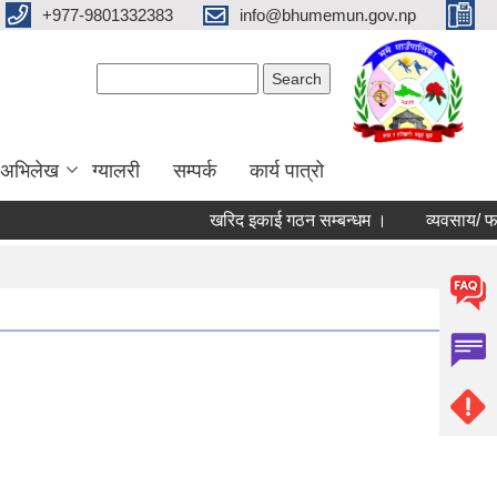
+977-9801332383
info@bhumemun.gov.np
Search form
Search
 अभिलेख
ग्यालरी
सम्पर्क
कार्य पात्रो
खरिद इकाई गठन सम्बन्धम ।
व्यवसाय/ फर्म/ उपभो