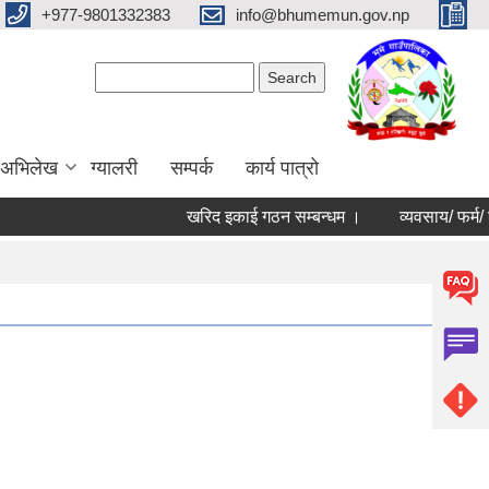
+977-9801332383
info@bhumemun.gov.np
Search form
Search
 अभिलेख
ग्यालरी
सम्पर्क
कार्य पात्रो
खरिद इकाई गठन सम्बन्धम ।
व्यवसाय/ फर्म/ उपभोक