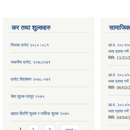
कर तथा शुल्कहरु
सामाजिक 
जिल्ला दररेट २०८०।०८१
आ.व. २०८१/०८
भत्ता प्राप्त गर
मिति:
11/21/
स्थानीय दररेट, २०७८/०७९
आ.व. २०८०/०८१
दररेट विश्लेषण २०७८-०७९
भत्ता प्राप्त गर
मिति:
06/02/
सेवा शुल्क दस्तुर २०७५
आ.व. २०८०/०८१
भत्ता प्राप्त गर
बहाल विटौरी शुल्क र पार्किङ शुल्क २०७५
मिति:
04/04/
Pages
1
2
3
next ›