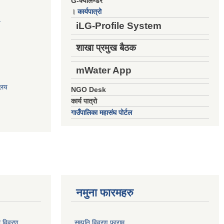
G-क्यालेण्डर
।
कार्यपात्रो
य
iLG-Profile System
शाखा प्रमुख बैठक
mWater App
ालय
NGO Desk
कार्य पात्रो
गाउँपालिका महासंघ पोर्टल
नमुना फारमहरु
ो विवरण
सम्पति विवरण फाराम