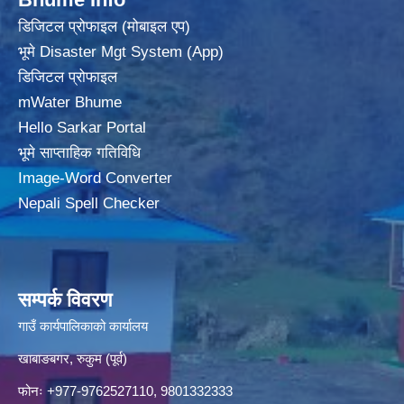
डिजिटल प्रोफाइल (मोबाइल एप)
भूमे Disaster Mgt System (App)
डिजिटल प्रोफाइल
mWater Bhume
Hello Sarkar Portal
भूमे साप्ताहिक गतिविधि
Image-Word Converter
Nepali Spell Checker
सम्पर्क विवरण
गाउँ कार्यपालिकाको कार्यालय
खाबाङबगर, रुकुम (पूर्व)
फोनः +977-9762527110, 9801332333