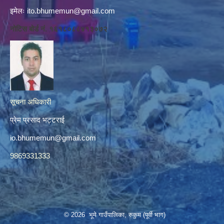
इमेलः
ito.bhumemun@gmail.com
नोटिस बोर्ड नं. १६१८०८८४१३०७२
सूचना अधिकारी
प्रेम प्रसाद भट्टराई
io.bhumemun@gmail.com
9869331333
© 2026 भूमे गाउँपालिका, रुकुम (पूर्वी भाग)