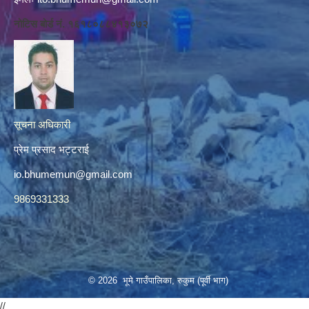
नोटिस बोर्ड नं. १६१८०८८४१३०७२
सूचना अधिकारी
प्रेम प्रसाद भट्टराई
io.bhumemun@gmail.com
9869331333
© 2026 भूमे गाउँपालिका, रुकुम (पूर्वी भाग)
//