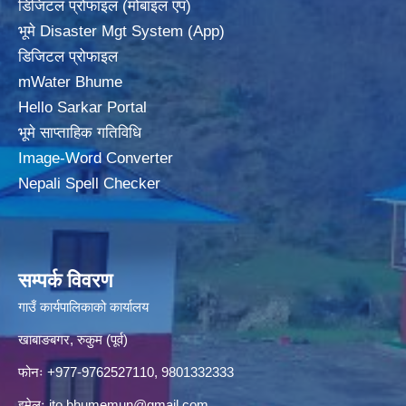
डिजिटल प्रोफाइल (मोबाइल एप)
भूमे Disaster Mgt System (App)
डिजिटल प्रोफाइल
mWater Bhume
Hello Sarkar Portal
भूमे साप्ताहिक गतिविधि
Image-Word Converter
Nepali Spell Checker
सम्पर्क विवरण
गाउँ कार्यपालिकाको कार्यालय
खाबाङबगर, रुकुम (पूर्व)
फोनः +977-9762527110, 9801332333
इमेलः
ito.bhumemun@gmail.com