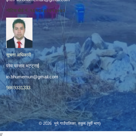
नोटिस बोर्ड नं. १६१८०८८४१३०७२
सूचना अधिकारी
प्रेम प्रसाद भट्टराई
io.bhumemun@gmail.com
9869331333
© 2026 भूमे गाउँपालिका, रुकुम (पूर्वी भाग)
//