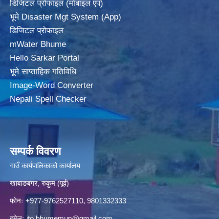
डिजिटल प्रोफाइल (मोबाइल एप)
भूमे Disaster Mgt System (App)
डिजिटल प्रोफाइल
mWater Bhume
Hello Sarkar Portal
भूमे साप्ताहिक गतिविधि
Image-Word Converter
Nepali Spell Checker
सम्पर्क विवरण
गाउँ कार्यपालिकाको कार्यालय
खाबाङबगर, रुकुम (पूर्व)
फोनः +977-9762527110, 9801332333
इमेलः
ito.bhumemun@gmail.com