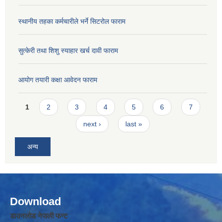
स्थानीय तहका कर्मचारीले भर्ने सिटरोल फाराम
सुत्केरी तथा शिशु स्याहार खर्च दावी फाराम
आयोग तयारी कक्षा आवेदन फाराम
Pages
1
2
3
4
5
6
7
next ›
last »
अन्य
Download
डाउनलोड नेपाली फन्ट